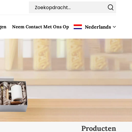
gen
Neem Contact Met Ons Op
Nederlands
English
Français
Deutsch
Italiano
Pусский
Español
Producten