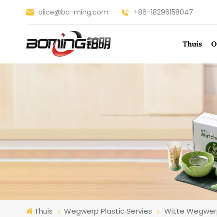
alice@bo-ming.com
+86-18296158047
Thuis
O
Thuis
Wegwerp Plastic Servies
Witte Wegwerp