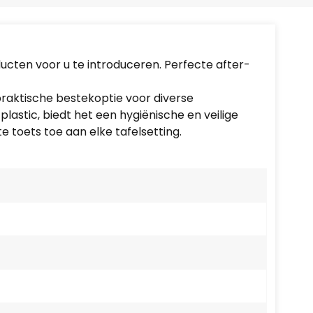
Português
Nederlands
cten voor u te introduceren. Perfecte after-
Türkçe
raktische bestekoptie voor diverse
العربية
astic, biedt het een hygiënische en veilige
e toets toe aan elke tafelsetting.