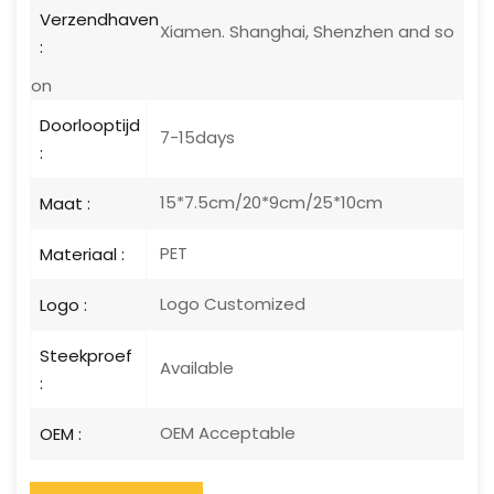
Verzendhaven
Xiamen. Shanghai, Shenzhen and so
:
on
Doorlooptijd
7-15days
:
15*7.5cm/20*9cm/25*10cm
Maat :
PET
Materiaal :
Logo Customized
Logo :
Steekproef
Available
:
OEM Acceptable
OEM :