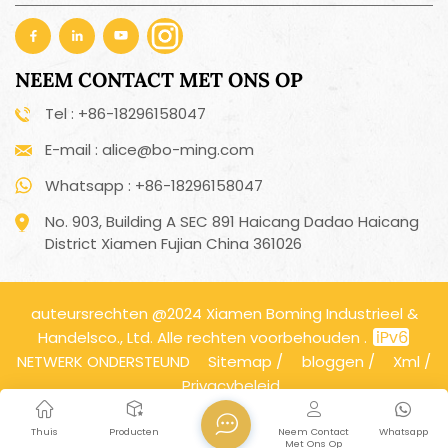
NEEM CONTACT MET ONS OP
Tel : +86-18296158047
E-mail : alice@bo-ming.com
Whatsapp : +86-18296158047
No. 903, Building A SEC 891 Haicang Dadao Haicang
District Xiamen Fujian China 361026
auteursrechten @2024 Xiamen Boming Industrieel &
Handelsco., Ltd. Alle rechten voorbehouden .
NETWERK ONDERSTEUND
Sitemap
/
bloggen
/
Xml
/
Privacybeleid
Thuis
Producten
Neem Contact
Whatsapp
Met Ons Op