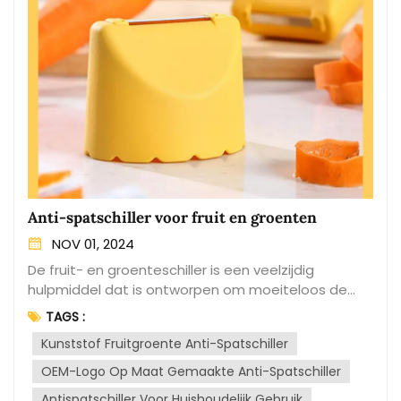
Anti-spatschiller voor fruit en groenten
NOV 01, 2024
De fruit- en groenteschiller is een veelzijdig
hulpmiddel dat is ontworpen om moeiteloos de
schil of schil van verschillende soorten fruit en
TAGS :
groenten te verwijderen. Het is een essentieel
Kunststof Fruitgroente Anti-Spatschiller
keukengadget dat het proces van
voedselbereiding vereenvoudigt. Deze dunschiller
OEM-Logo Op Maat Gemaakte Anti-Spatschiller
heeft meestal een scherp, roestvrijstalen mes dat
Antispatschiller Voor Huishoudelijk Gebruik