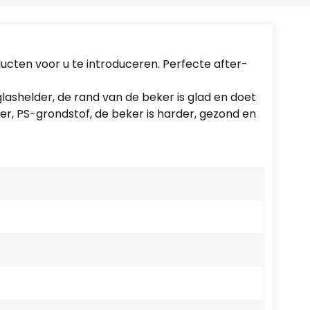
Português
Nederlands
cten voor u te introduceren. Perfecte after-
Türkçe
glashelder, de rand van de beker is glad en doet
العربية
r, PS-grondstof, de beker is harder, gezond en