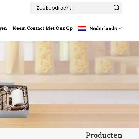
gen
Neem Contact Met Ons Op
Nederlands
English
Français
Deutsch
Italiano
Pусский
Español
Producten