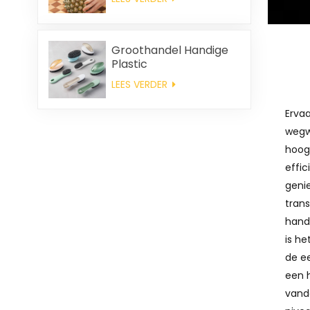
Groothandel Handige
Plastic
Reinigingsborstel
LEES VERDER
Ervaa
wegw
hoog
effic
geni
tran
hand
is h
de ee
een h
vand