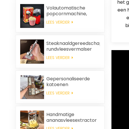
het 
Volautomatische
een 
popcornmachine,
e
draagbare
LEES VERDER
popcornmachine voor
b
thuisgebruik
Steaknaaldgereedschap,
rundvleesvermalser
LEES VERDER
Gepersonaliseerde
katoenen
huwelijksbedankjes en
LEES VERDER
huishoudelijke
schoonmaakdoeken,
vierkante servetten en
poetsdoeken als
Handmatige
cadeauset.
ananasvleesextractor
LEES VERDER