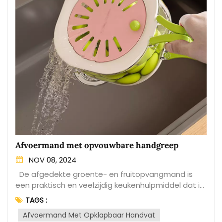
Afvoermand met opvouwbare handgreep
NOV 08, 2024
De afgedekte groente- en fruitopvangmand is
een praktisch en veelzijdig keukenhulpmiddel dat is
ontworpen om overtollig water uit vers gewassen
TAGS :
producten af te voeren. Gemaakt van duurzame
Afvoermand Met Opklapbaar Handvat
materialen zoals plastic of roestvrij staal, biedt het