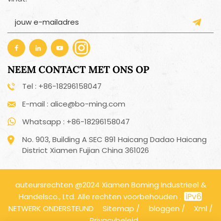
NEEM CONTACT MET ONS OP
Tel : +86-18296158047
E-mail : alice@bo-ming.com
Whatsapp : +86-18296158047
No. 903, Building A SEC 891 Haicang Dadao Haicang
District Xiamen Fujian China 361026
auteursrechten @2024 Xiamen Boming Industrieel &
Handelsco., Ltd. Alle rechten voorbehouden .
NETWERK ONDERSTEUND
Sitemap
/
bloggen
/
Xml
/
Privacybeleid