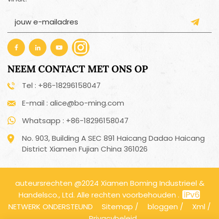
NEEM CONTACT MET ONS OP
Tel : +86-18296158047
E-mail : alice@bo-ming.com
Whatsapp : +86-18296158047
No. 903, Building A SEC 891 Haicang Dadao Haicang
District Xiamen Fujian China 361026
auteursrechten @2024 Xiamen Boming Industrieel &
Handelsco., Ltd. Alle rechten voorbehouden .
NETWERK ONDERSTEUND
Sitemap
/
bloggen
/
Xml
/
Privacybeleid