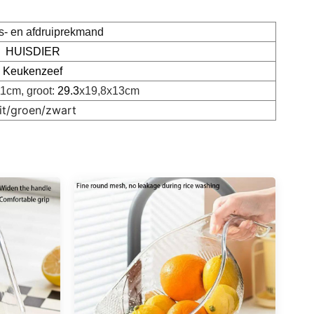
s- en afdruiprekmand
HUISDIER
Keukenzeef
1cm, groot:
29.3
x19,8x13cm
it/groen/zwart