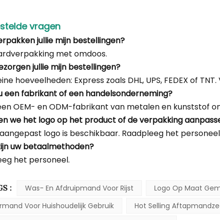
stelde vragen
erpakken jullie mijn bestellingen?
ardverpakking met omdoos.
zorgen jullie mijn bestellingen?
eine hoeveelheden: Express zoals DHL, UPS, FEDEX of TNT. V
 u een fabrikant of een handelsonderneming?
n een OEM- en ODM-fabrikant van metalen en kunststof o
en we het logo op het product of de verpakking aanpass
 aangepast logo is beschikbaar. Raadpleeg het personeel
zijn uw betaalmethoden?
eg het personeel.
S :
Was- En Afdruipmand Voor Rijst
Logo Op Maat Gem
rmand Voor Huishoudelijk Gebruik
Hot Selling Aftapmandze