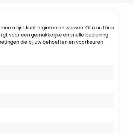
Português
Nederlands
t
e u rijst kunt afgieten en wassen. Of u nu thuis
Türkçe
orgt voor een gemakkelijke en snelle bediening
fmetingen die bij uw behoeften en voorkeuren
العربية