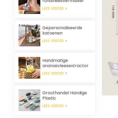
rundvleesvermalser
LEES VERDER
Gepersonaliseerde
katoenen
huwelijksbedankjes en
LEES VERDER
huishoudelijke
schoonmaakdoeken,
vierkante servetten en
poetsdoeken als
Handmatige
cadeauset.
ananasvleesextractor
LEES VERDER
Groothandel Handige
Plastic
Reinigingsborstel
LEES VERDER