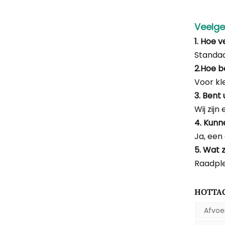
Veelge
1. Hoe v
Standa
2.Hoe be
Voor kl
3. Bent
Wij zij
4. Kunn
Ja, een
5. Wat 
Raadple
HOTTAG
Afvoe