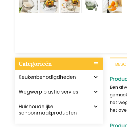
Categorieën
BESC
Keukenbenodigdheden
Produc
Een afv
Wegwerp plastic servies
gemaakt
het weg
Huishoudelijke
het ove
schoonmaakproducten
Produc