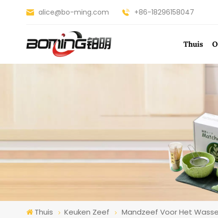
alice@bo-ming.com
+86-18296158047
Thuis
O
Thuis
Keuken Zeef
Mandzeef Voor Het Wassen