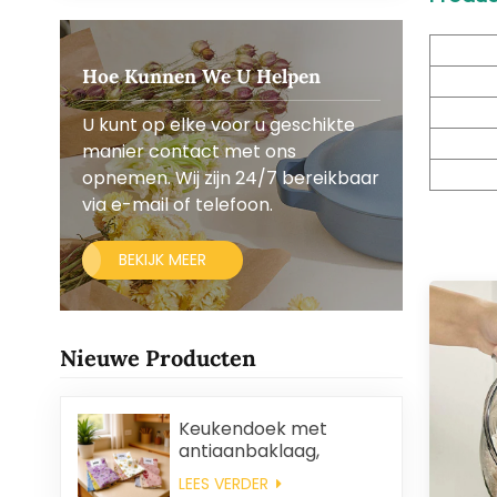
Hoe Kunnen We U Helpen
U kunt op elke voor u geschikte
manier contact met ons
opnemen. Wij zijn 24/7 bereikbaar
via e-mail of telefoon.
BEKIJK MEER
Nieuwe Producten
Keukendoek met
antiaanbaklaag,
gemakkelijk schoon te
LEES VERDER
maken, dik, bedrukt,