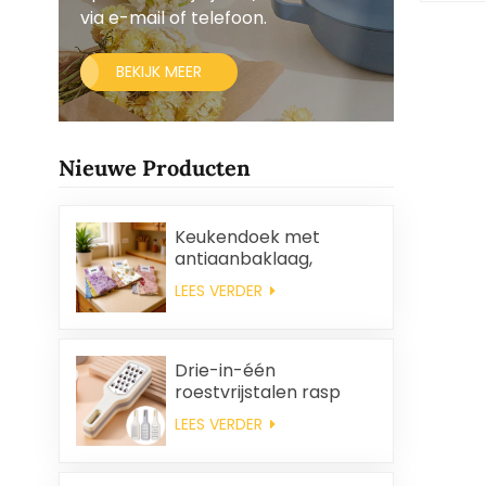
via e-mail of telefoon.
BEKIJK MEER
Nieuwe Producten
Keukendoek met
antiaanbaklaag,
gemakkelijk schoon te
LEES VERDER
maken, dik, bedrukt,
vierkant, koraalfleece,
herbruikbaar,
milieuvriendelijk.
Drie-in-één
roestvrijstalen rasp
LEES VERDER