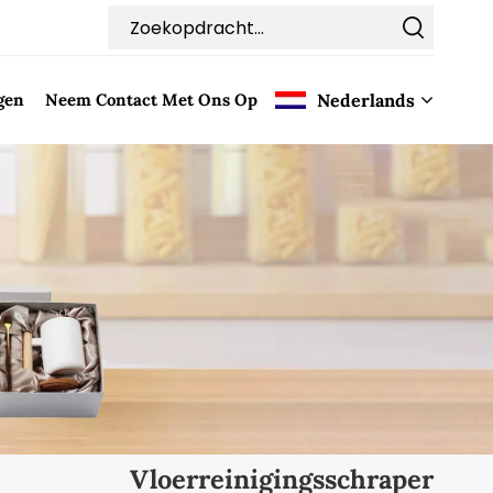
gen
Neem Contact Met Ons Op
Nederlands
English
Français
Deutsch
Italiano
Pусский
Español
Vloerreinigingsschraper