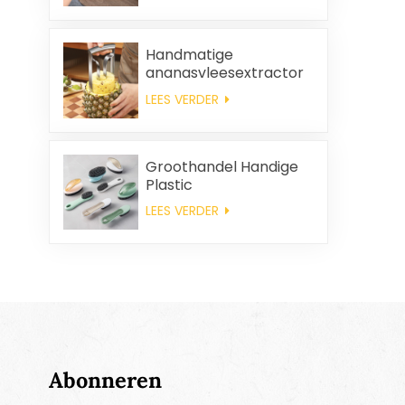
schoonmaakdoeken,
vierkante servetten en
poetsdoeken als
Handmatige
cadeauset.
ananasvleesextractor
LEES VERDER
Groothandel Handige
Plastic
Reinigingsborstel
LEES VERDER
Abonneren