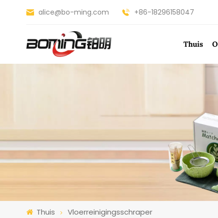
alice@bo-ming.com
+86-18296158047
Thuis
O
Thuis
Vloerreinigingsschraper