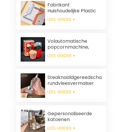
Fabrikant
Huishoudelijke Plastic
Reinigingsborstel
LEES VERDER
Kleding Antistatische
Haarverwijdering
Volautomatische
popcornmachine,
draagbare
LEES VERDER
popcornmachine voor
thuisgebruik
Steaknaaldgereedschap,
rundvleesvermalser
LEES VERDER
Gepersonaliseerde
katoenen
huwelijksbedankjes en
LEES VERDER
huishoudelijke