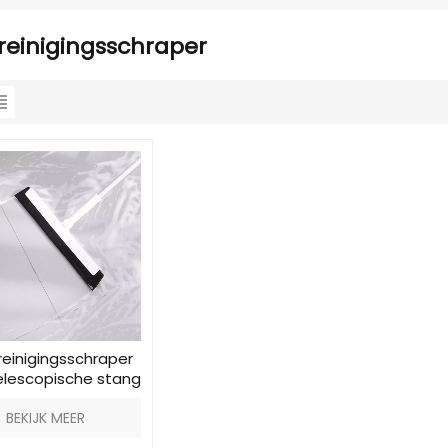
reinigingsschraper
reinigingsschraper
elescopische stang
afneembare kop
BEKIJK MEER