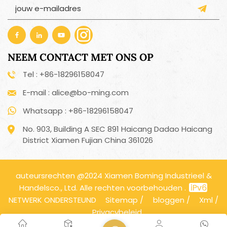
NEEM CONTACT MET ONS OP
Tel : +86-18296158047
E-mail : alice@bo-ming.com
Whatsapp : +86-18296158047
No. 903, Building A SEC 891 Haicang Dadao Haicang
District Xiamen Fujian China 361026
auteursrechten @2024 Xiamen Boming Industrieel &
Handelsco., Ltd. Alle rechten voorbehouden .
NETWERK ONDERSTEUND
Sitemap
/
bloggen
/
Xml
/
Privacybeleid