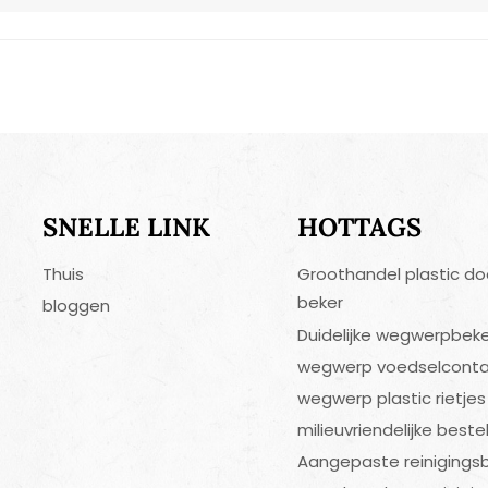
SNELLE LINK
HOTTAGS
Thuis
Groothandel plastic do
beker
bloggen
Duidelijke wegwerpbek
wegwerp voedselconta
wegwerp plastic rietjes
milieuvriendelijke best
Aangepaste reinigingsb