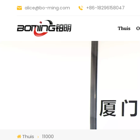
alice@bo-ming.com
+86-18296158047
Thuis
O
Thuis
11000