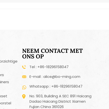
Português
Nederlands
Türkçe
العربية
NEEM CONTACT MET
ONS OP
orzichtige
Tel : +86-18296158047
ers
E-mail : alice@bo-ming.com
iners
Whatsapp : +86-18296158047
No. 903, Building A SEC 891 Haicang
ekset
Dadao Haicang District Xiamen
orstel
Fujian China 361026