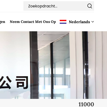
gen
Neem Contact Met Ons Op
Nederlands
English
Français
Deutsch
Italiano
Pусский
Español
11000